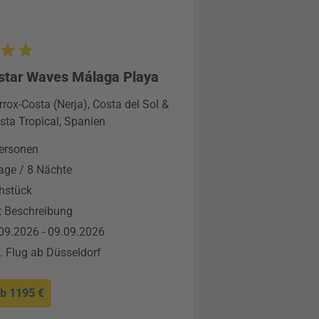
star Waves Málaga Playa
rrox-Costa (Nerja), Costa del Sol &
sta Tropical, Spanien
ersonen
age / 8 Nächte
hstück
t Beschreibung
09.2026 - 09.09.2026
l. Flug ab Düsseldorf
ab
1195 €