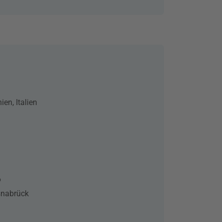
ien, Italien
6
snabrück