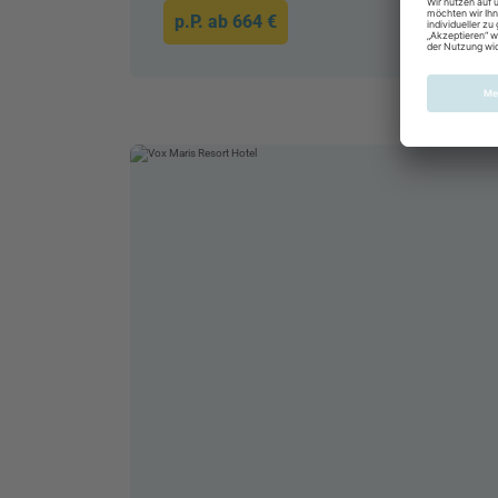
p.P. ab
664 €