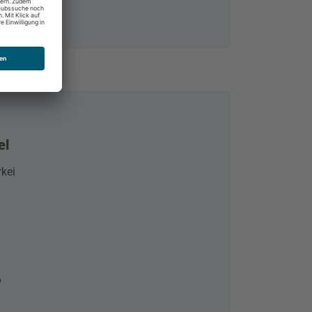
el
rkei
6