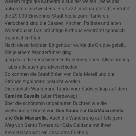
weitem ragte die Kathedrale aus der weiten Ebene des
äußersten Inselwestens. Bis 1722 Inselhauptstadt, verführt
die 29.000 Einwohner-Stadt heute zum Flanieren.
Verlockend sind die Gassen, Kirchen, Paläste und alten
Wohnhäuser. Das prächtige Rathaus verströmt spanisch-
maurischen Flair.
Nach dieser leichten Eingehtour wurde die Gruppe geteilt.
Mit je einem Wanderführer ging
ging es in die verschiedenen Küstenregionen. Alle einmalig
- aber alle auch grundverschieden.
So konnten die Grabhöhlen von Cala Morell und die
Strände Algaiarens besucht werden.
Die nächste Wanderung führte vom Südwestkap auf dem
Cami de Cavalls
(alter Pferdeweg)
über die schönsten unbebauten Buchten wie die
weißsandige Bucht von
Son Saura
zur
Cala
Macarelleta
und
Cala Macarella.
Auch die Wanderung auf felsigem
Weg von Santo Tomas zur Cala Galdana mit ihren
Kreidefelsen war ein absolutes Erlebnis.